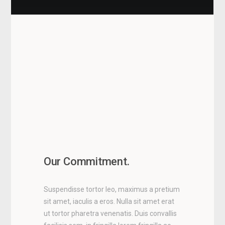
Our Commitment.
Suspendisse tortor leo, maximus a pretium
sit amet, iaculis a eros. Nulla sit amet erat
ut tortor pharetra venenatis. Duis convallis