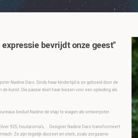
 expressie bevrijdt onze geest"
ster Nadine Daro. Sinds haar kindertijd is ze geboeid door de
n de kunst. Die passie doet haar kiezen voor een opleiding als
bureaus besluit Nadine de stap te wagen als ontwerpster.
ilver 925, houtaroma’s, ... Designer Nadine Daro transformeert
lach. Ze zijn tegelijk discreet en sterk, zoals zorgzame