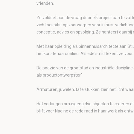
vrienden.
Ze voldoet aan de vraag door elk project aan te vat
zich toespitst op voorwerpen voor in huis: verlichti
conceptie, advies en opvolging. Ze hanteert daarbij 
Met haar opleiding als binnenhuisarchitecte aan St Lu
het kunstenaarsmilieu. Als edelsmid tekent ze voor 
De poëzie van de grootstad en industriële disciplin
als productontwerpster."
Armaturen, juwelen, tafelstukken zien het licht waar
Het verlangen om eigentijdse objecten te creëren di
blijft voor Nadine de rode raad in haar werk als ontw